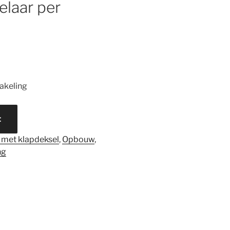
laar per
akeling
t
 met klapdeksel
,
Opbouw
,
ng