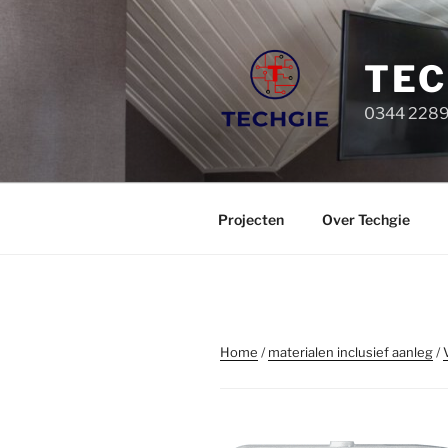
Ga
naar
de
TEC
inhoud
0344 22899
Projecten
Over Techgie
Home
/
materialen inclusief aanleg
/