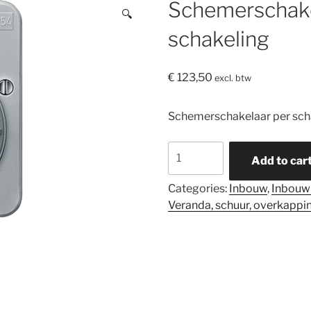
Schemerschake
🔍
schakeling
€
123,50
excl. btw
Schemerschakelaar per sch
Schemerschakelaar
Add to car
per
schakeling
Categories:
Inbouw
,
Inbouw
quantity
Veranda, schuur, overkappi