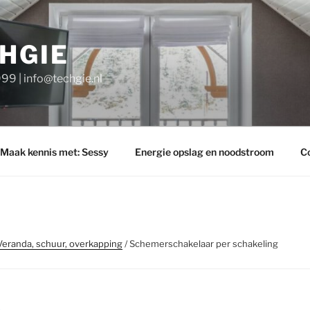
HGIE
9 | info@techgie.nl
Maak kennis met: Sessy
Energie opslag en noodstroom
C
Veranda, schuur, overkapping
/ Schemerschakelaar per schakeling