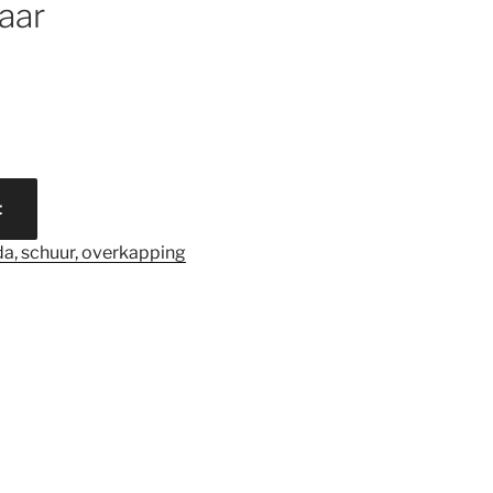
aar
t
a, schuur, overkapping