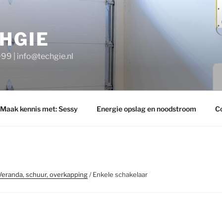
HGIE
9 | info@techgie.nl
Maak kennis met: Sessy
Energie opslag en noodstroom
C
Veranda, schuur, overkapping
/ Enkele schakelaar