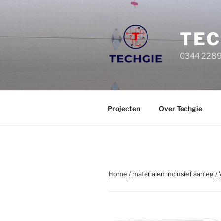
Ga
naar
de
TEC
inhoud
0344 22899
Projecten
Over Techgie
Home
/
materialen inclusief aanleg
/