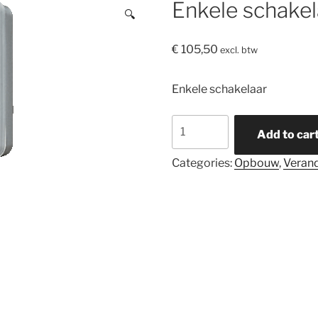
Enkele schakel
🔍
€
105,50
excl. btw
Enkele schakelaar
Enkele
Add to car
schakelaar
quantity
Categories:
Opbouw
,
Verand