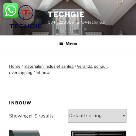
Ga
naar
TECHGIE
de
0344 228999 | info@techgie.nl
inhoud
Menu
Home
/
materialen inclusief aanleg
/
Veranda, schuur,
overkapping
/ Inbouw
INBOUW
Showing all 9 results